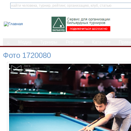
⌂
Медиа
Турниры
Рейтинги
Каталоги
Прав
Фото 1720080