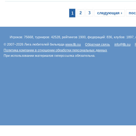
1
2
3
следующая ›
пос
Игроков: 75668, турниров: 42528, рейтингов 1900, федераций: 836, клубов: 1897, 
© 2007–2026 Лига любителей бильярда
www.llb.su
Обратная связь
info@llb.su
Политика компании в отношении обработки персональных данных
При использовании материалов гиперссылка обязательна.