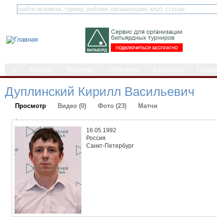
⌂
Медиа
Турниры
Рейтинги
Каталоги
Прав
Дуплинский Кирилл Васильевич
Просмотр
Видео (0)
Фото (23)
Матчи
-
16.05.1992
Россия
Санкт-Петербург