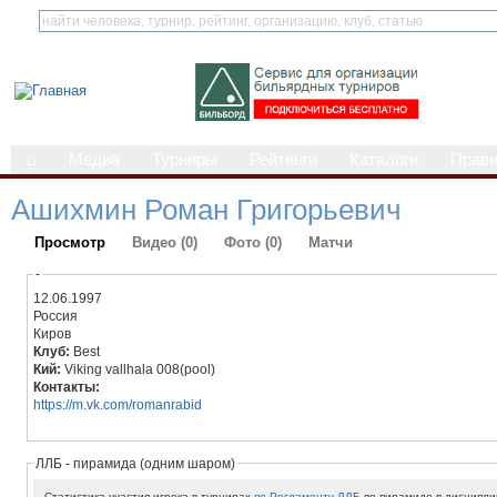
⌂
Медиа
Турниры
Рейтинги
Каталоги
Прав
Ашихмин Роман Григорьевич
Просмотр
Видео (0)
Фото (0)
Матчи
-
12.06.1997
Россия
Киров
Клуб:
Best
Кий:
Viking vallhala 008(pool)
Контакты:
https://m.vk.com/romanrabid
ЛЛБ - пирамида (одним шаром)
Статистика участия игрока в турнирах
по Регламенту ЛЛБ
по пирамиде в дисципли