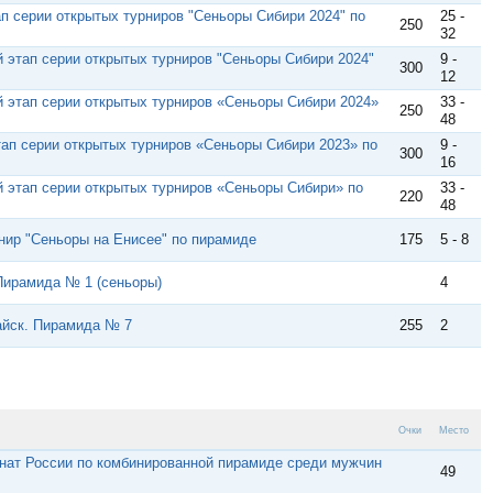
ап серии открытых турниров "Сеньоры Сибири 2024" по
25 -
250
32
й этап серии открытых турниров "Сеньоры Сибири 2024"
9 -
300
12
й этап серии открытых турниров «Сеньоры Сибири 2024»
33 -
250
48
тап серии открытых турниров «Сеньоры Сибири 2023» по
9 -
300
16
й этап серии открытых турниров «Сеньоры Сибири» по
33 -
220
48
рнир "Сеньоры на Енисее" по пирамиде
175
5 - 8
 Пирамида № 1 (сеньоры)
4
айск. Пирамида № 7
255
2
Очки
Место
нат России по комбинированной пирамиде среди мужчин
49