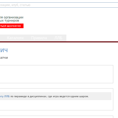
Каталоги
Правила
ЛЛБ
вич
атчи
нту ЛЛБ
по пирамиде в дисциплинах, где игра ведется одним шаром.