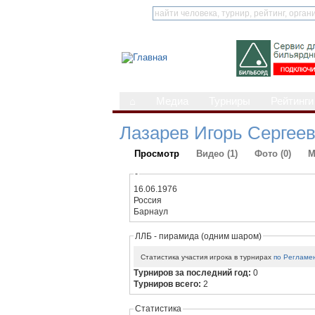
⌂
Медиа
Турниры
Рейтинги
Лазарев Игорь Сергее
Просмотр
Видео (1)
Фото (0)
М
-
16.06.1976
Россия
Барнаул
ЛЛБ - пирамида (одним шаром)
Статистика участия игрока в турнирах
по Регламе
Турниров за последний год:
0
Турниров всего:
2
Статистика