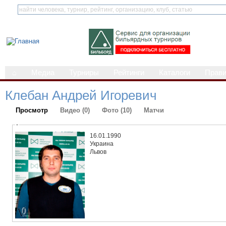
⌂
Медиа
Турниры
Рейтинги
Каталоги
Прав
Клебан Андрей Игоревич
Просмотр
Видео (0)
Фото (10)
Матчи
-
16.01.1990
Украина
Львов