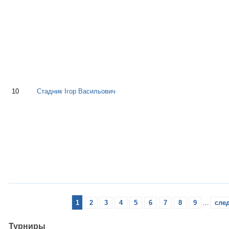
10
Стадник Ігор Васильович
1
2
3
4
5
6
7
8
9
…
сле
Турниры