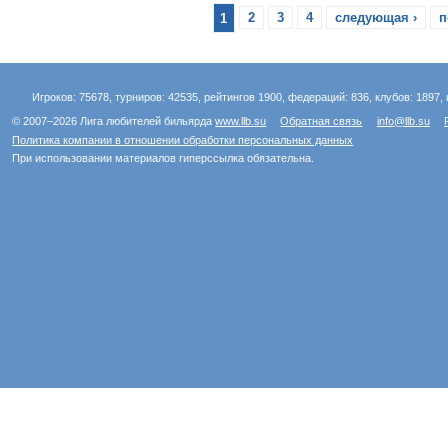
1
2
3
4
следующая ›
п
Игроков: 75678, турниров: 42535, рейтингов 1900, федераций: 836, клубов: 1897, 
© 2007–2026 Лига любителей бильярда
www.llb.su
Обратная связь
info@llb.su
Политика компании в отношении обработки персональных данных
При использовании материалов гиперссылка обязательна.