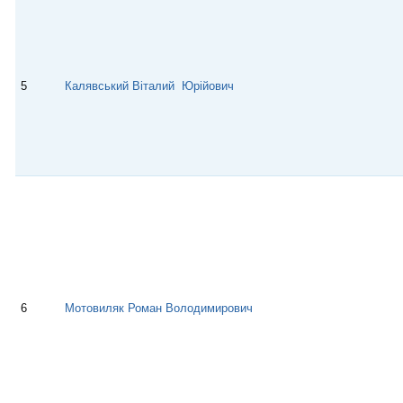
5
Калявський Віталий Юрійович
6
Мотовиляк Роман Володимирович