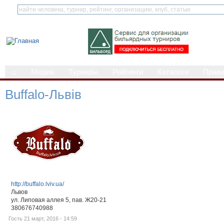
⌂
Медиа
Турниры
Рейтинги
Каталоги
Прав
Buffalo-Львів
http://buffalo.lviv.ua/
Львов
ул. Липовая аллея 5, пав. Ж20-21
380676740988
Гость 21 март, 2016 - 14:59