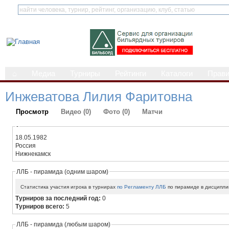
⌂
Медиа
Турниры
Рейтинги
Каталоги
Прав
Инжеватова Лилия Фаритовна
Просмотр
Видео (0)
Фото (0)
Матчи
-
18.05.1982
Россия
Нижнекамск
ЛЛБ - пирамида (одним шаром)
Статистика участия игрока в турнирах
по Регламенту ЛЛБ
по пирамиде в дисципли
Турниров за последний год:
0
Турниров всего:
5
ЛЛБ - пирамида (любым шаром)