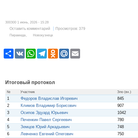
300300 1 июнь, 2026 - 15:28
Оставить комментарий
Просмотров: 379
Пирамида
Новокузнецк
Р
V
W
T
O
M
E
е
K
h
e
d
a
m
с
a
l
n
i
a
у
t
e
o
l
i
р
s
g
k
.
l
с
A
r
l
R
p
a
a
u
Итоговый протокол
p
m
s
s
№
Участник
Эло (вх.)
n
1
Федоров Владислав Игоревич
845
i
k
2
Климов Владимир Борисович
907
i
3
Осипов Эдуард Юрьевич
1042
4
Печенкин Павел Сергеевич
780
5
Земцов Юрий Аркадьевич
748
6
Левченко Евгений Олегович
750