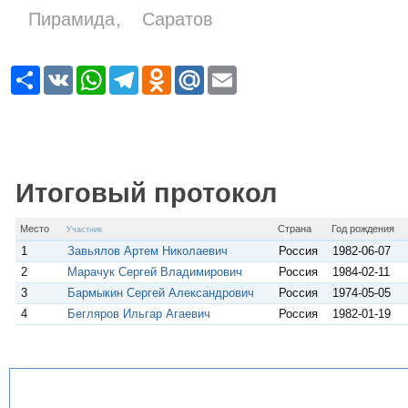
Пирамида
Саратов
Р
V
W
T
O
M
E
е
K
h
e
d
a
m
с
a
l
n
i
a
у
t
e
o
l
i
р
s
g
k
.
l
с
A
r
l
R
p
a
a
u
p
m
s
Итоговый протокол
s
n
i
Место
Страна
Год рождения
Участник
k
i
1
Завьялов Артем Николаевич
Россия
1982-06-07
2
Марачук Сергей Владимирович
Россия
1984-02-11
3
Бармыкин Сергей Александрович
Россия
1974-05-05
4
Бегляров Ильгар Агаевич
Россия
1982-01-19