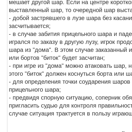
мешает другой шар. Если на центре коротк
выставленный шар, то очередной шар выста
- добой застрявшего в лузе шара без касан
засчитывается;
- в случае забития прицельного шара и паде
игрался по заказу в другую лузу, игрок про
шара из "дома". В этом случае заказанный 
или бортов "биток" будет засчитан;
- при игре из "дома" можно атаковать шар, 
этого "биток" должен коснуться борта или ш
- для определения точки соударения шаров 
прицельного шара;
- предвидя спорную ситуацию, соперник обя
пригласить судью для контроля правильнос
случае ситуация трактуется в пользу играющ