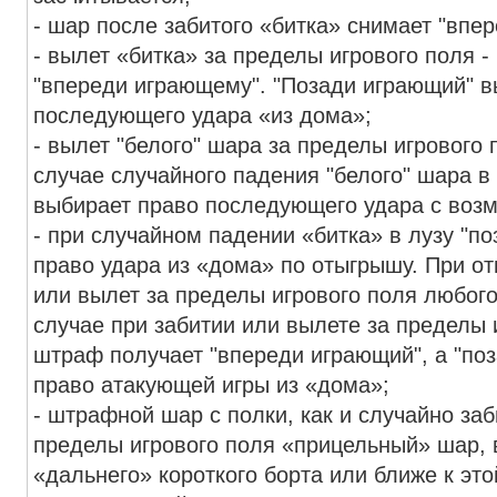
- шар после забитого «битка» снимает "впе
- вылет «битка» за пределы игрового поля 
"впереди играющему". "Позади играющий" в
последующего удара «из дома»;
- вылет "белого" шара за пределы игрового 
случае случайного падения "белого" шара в
выбирает право последующего удара с возм
- при случайном падении «битка» в лузу "п
право удара из «дома» по отыгрышу. При о
или вылет за пределы игрового поля любог
случае при забитии или вылете за пределы 
штраф получает "впереди играющий", а "по
право атакующей игры из «дома»;
- штрафной шар с полки, как и случайно за
пределы игрового поля «прицельный» шар, 
«дальнего» короткого борта или ближе к это