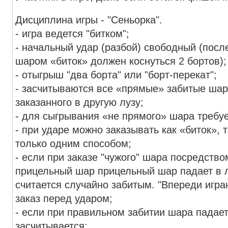
Дисциплина игры - "Сеньорка".
- игра ведется "битком";
- начальный удар (разбой) свободный (пос
шаром «биток» должен коснуться 2 бортов);
- отыгрыш "два борта" или "борт-перекат";
- засчитываются все «прямые» забитые ша
заказанного в другую лузу;
- для сыгрывания «не прямого» шара требуе
- при ударе можно заказывать как «биток», 
только одним способом;
- если при заказе "чужого" шара посредств
прицельный шар прицельный шар падает в л
считается случайно забитым. "Впереди игр
заказ перед ударом;
- если при правильном забитии шара падает
засчитывается;