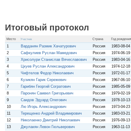
у
t
e
o
l
i
р
s
g
k
.
l
с
A
r
l
R
p
a
a
u
p
m
s
Итоговый протокол
s
n
i
Место
Страна
Год рождени
Участник
k
i
1
Варданян Размик Хачатурович
Россия
1983-08-04
2
Сафкулиев Руслан Мамедович
Россия
1974-06-19
3
Хрисолури Станислав Вячеславович
Россия
1983-04-16
4
Цкуев Руслан Александрович
Россия
1974-12-18
5
Чифтелов Федор Николаевич
Россия
1972-01-17
6
Кузикян Гарик Сережевич
Россия
1967-06-10
7
Гарибян Георгий Согратович
Россия
1985-05-09
8
Паронян Самвел Григорьевич
Россия
1979-02-19
9
Саидов Эдуард Олегович
Россия
1978-10-13
10
Лю Игорь Александрович
Россия
1973-04-23
11
Терещенко Андрей Владимирович
Россия
1983-03-21
12
Николаенко Дмитрий Николаевич
Россия
1976-09-13
13
Джулакян Левон Гюльверович
Россия
1963-11-13