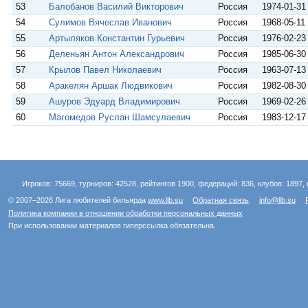
53
Балобанов Василий Викторович
Россия
1974-01-31
54
Сулимов Вячеслав Иванович
Россия
1968-05-11
55
Артыляков Константин Гурьевич
Россия
1976-02-23
56
Деленьян Антон Александрович
Россия
1985-06-30
57
Крылов Павел Николаевич
Россия
1963-07-13
58
Аракелян Аршак Людвикович
Россия
1982-08-30
59
Ашуров Эдуард Владимирович
Россия
1969-02-26
60
Магомедов Руслан Шамсулаевич
Россия
1983-12-17
Игроков: 75669, турниров: 42528, рейтингов 1900, федераций: 836, клубов: 1897, 
© 2007–2026 Лига любителей бильярда
www.llb.su
Обратная связь
info@llb.su
Политика компании в отношении обработки персональных данных
При использовании материалов гиперссылка обязательна.