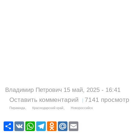
Владимир Петрович 15 май, 2025 - 16:41
Оставить комментарий
7141 просмотр
Пирамида
Краснодарский край
Новороссийск
Р
V
W
T
O
M
E
е
K
h
e
d
a
m
с
a
l
n
i
a