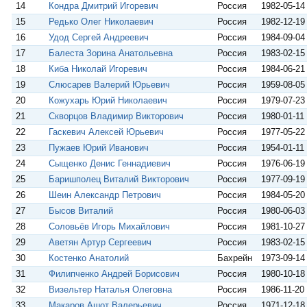
14
Кондра Дмитрий Игоревич
Россия
1982-05-14
15
Редько Олег Николаевич
Россия
1982-12-19
16
Удод Сергей Андреевич
Россия
1984-09-04
17
Балеста Зорина Анатольевна
Россия
1983-02-15
18
Киба Николай Игоревич
Россия
1984-06-21
19
Слюсарев Валерий Юрьевич
Россия
1959-08-05
20
Кожухарь Юрий Николаевич
Россия
1979-07-23
21
Скворцов Владимир Викторович
Россия
1980-01-11
22
Гаскевич Алексей Юрьевич
Россия
1977-05-22
23
Пужаев Юрий Иванович
Россия
1954-01-11
24
Сыщенко Денис Геннадиевич
Россия
1976-06-19
25
Баришполец Виталий Викторович
Россия
1977-09-19
26
Шеин Александр Петрович
Россия
1984-05-20
27
Бысов Виталий
Россия
1980-06-03
28
Соловьёв Игорь Михайлович
Россия
1981-10-27
29
Аветян Артур Сергеевич
Россия
1983-02-15
30
Костенко Анатолий
Бахрейн
1973-09-14
31
Филипченко Андрей Борисович
Россия
1980-10-18
32
Визельтер Наталья Олеговна
Россия
1986-11-20
33
Макаров Ашот Валерьевич
Россия
1971-12-18