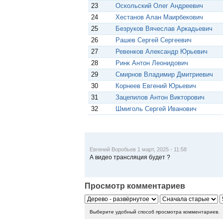
23
Оскольский Олег Андреевич
24
Хестанов Алан Маирбекович
25
Безруков Вячеслав Аркадьевич
26
Рашев Сергей Сергеевич
27
Ревенков Александр Юрьевич
28
Ринк Антон Леонидович
29
Смирнов Владимир Дмитриевич
30
Корнеев Евгений Юрьевич
31
Зацепилов Антон Викторович
32
Шмиголь Сергей Иванович
Евгений Воробьев 1 март, 2025 - 11:58
А видео трансляция будет ?
Просмотр комментариев
Выберите удобный способ просмотра комментариев.