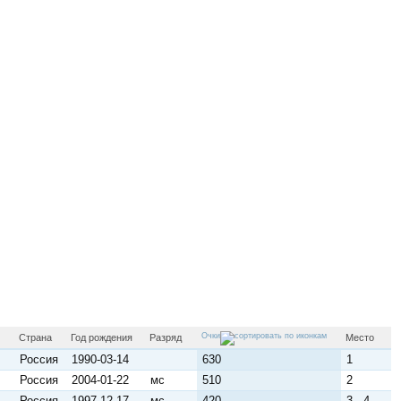
Очки
Страна
Год рождения
Разряд
Место
Россия
1990-03-14
630
1
Россия
2004-01-22
мс
510
2
Россия
1997-12-17
мс
420
3 - 4