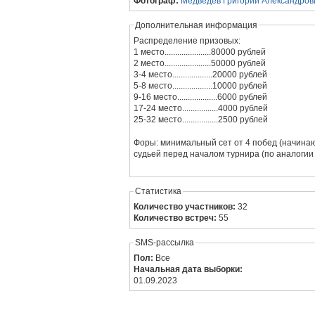
Фотограф:
Медведев Григорий Александров
Дополнительная информация
Распределение призовых:
1 место......................80000 рублей
2 место......................50000 рублей
3-4 место...................20000 рублей
5-8 место...................10000 рублей
9-16 место...................6000 рублей
17-24 место.................4000 рублей
25-32 место.................2500 рублей
Форы: минимальный сет от 4 побед (начина
судьей перед началом турнира (по аналогии 
Статистика
Количество участников:
32
Количество встреч:
55
SMS-рассылка
Пол:
Все
Начальная дата выборки:
01.09.2023