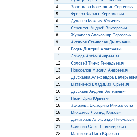
4
Золотилов Константин Сергеевич
5
Фролов Филипп Кириллович
6
Дуданец Максим Юрьевич
7
Сероштан Андрей Викторович
8
Журавлев Александр Сергеевич
9
Ахтямов Станислав Дмитриевич
10
Родин Дмитрий Алексеевич
11
Лобода Артём Андреевич
12
Соловей Тимур Геннадьевич
13
Новоселов Михаил Андреевич
14
Дзускаева Александра Валерьевн
15
Матвиенко Владимир Юрьевич
16
Дзускаев Андрей Валерьевич
17
Наон Юрий Юрьевич
18
Захарова Екатерина Михайловна
19
Михайлов Леонид Юрьевич
20
Димитриев Александр Николаевич
21
Солонин Олег Владимирович
22
Матвиенко Ника Юрьевна