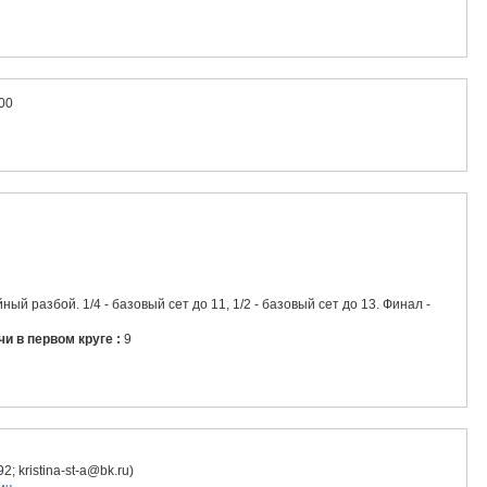
:00
. 1/4 - базовый сет до 11, 1/2 - базовый сет до 13. Финал -
чи в первом круге :
9
; kristina-st-a@bk.ru)