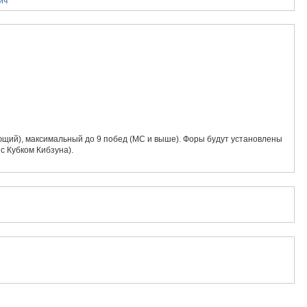
ич
ющий), максимальный до 9 побед (МС и выше). Форы будут установлены
с Кубком Кибзуна).