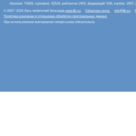
Игроков: 75669, турниров: 42528, рейтингов 1900, федераций: 836, клубов: 1897, 
© 2007–2026 Лига любителей бильярда
www.llb.su
Обратная связь
info@llb.su
Политика компании в отношении обработки персональных данных
При использовании материалов гиперссылка обязательна.