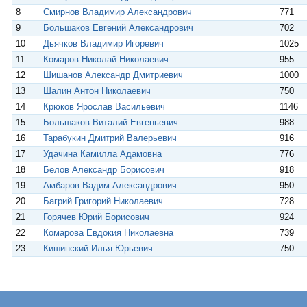
8
Смирнов Владимир Александрович
771
9
Большаков Евгений Александрович
702
10
Дьячков Владимир Игоревич
1025
11
Комаров Николай Николаевич
955
12
Шишанов Александр Дмитриевич
1000
13
Шалин Антон Николаевич
750
14
Крюков Ярослав Васильевич
1146
15
Большаков Виталий Евгеньевич
988
16
Тарабукин Дмитрий Валерьевич
916
17
Удачина Камилла Адамовна
776
18
Белов Александр Борисович
918
19
Амбаров Вадим Александрович
950
20
Багрий Григорий Николаевич
728
21
Горячев Юрий Борисович
924
22
Комарова Евдокия Николаевна
739
23
Кишинский Илья Юрьевич
750