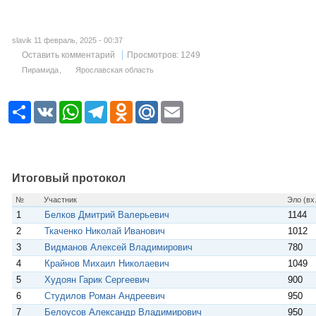
slavik 11 февраль, 2025 - 00:37
Оставить комментарий
Просмотров: 1249
Пирамида
Ярославская область
Р
V
W
T
O
M
E
е
K
h
e
d
a
m
с
a
l
n
i
a
у
t
e
o
l
i
р
s
g
k
.
l
с
A
r
l
R
p
a
a
u
Итоговый протокол
p
m
s
s
№
Участник
Эло (вх.
n
1
Белков Дмитрий Валерьевич
1144
i
k
2
Ткаченко Николай Иванович
1012
i
3
Видманов Алексей Владимирович
780
4
Крайнов Михаил Николаевич
1049
5
Худоян Гарик Сергеевич
900
6
Студилов Роман Андреевич
950
7
Белоусов Александр Владимирович
950