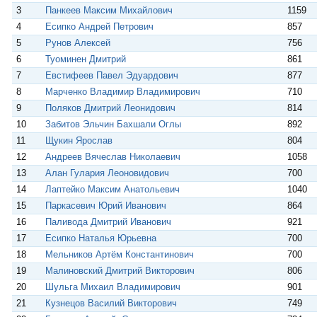
i
3
Панкеев Максим Михайлович
1159
4
Есипко Андрей Петрович
857
5
Рунов Алексей
756
6
Туоминен Дмитрий
861
7
Евстифеев Павел Эдуардович
877
8
Марченко Владимир Владимирович
710
9
Поляков Дмитрий Леонидович
814
10
Забитов Эльчин Бахшали Оглы
892
11
Щукин Ярослав
804
12
Андреев Вячеслав Николаевич
1058
13
Алан Гулария Леоновидович
700
14
Лаптейко Максим Анатольевич
1040
15
Паркасевич Юрий Иванович
864
16
Паливода Дмитрий Иванович
921
17
Есипко Наталья Юрьевна
700
18
Мельников Артём Константинович
700
19
Малиновский Дмитрий Викторович
806
20
Шульга Михаил Владимирович
901
21
Кузнецов Василий Викторович
749