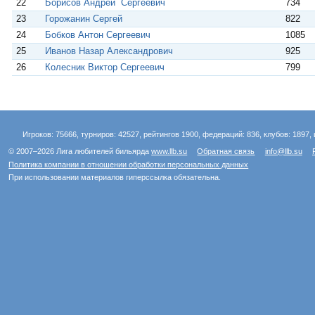
22
Борисов Андрей Сергеевич
734
23
Горожанин Сергей
822
24
Бобков Антон Сергеевич
1085
25
Иванов Назар Александрович
925
26
Колесник Виктор Сергеевич
799
Игроков: 75666, турниров: 42527, рейтингов 1900, федераций: 836, клубов: 1897, 
© 2007–2026 Лига любителей бильярда
www.llb.su
Обратная связь
info@llb.su
Политика компании в отношении обработки персональных данных
При использовании материалов гиперссылка обязательна.