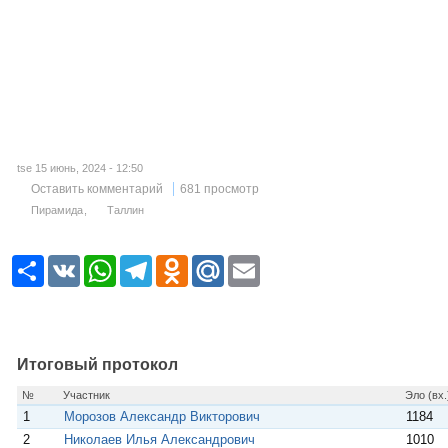
tse 15 июнь, 2024 - 12:50
Оставить комментарий
681 просмотр
Пирамида
Таллин
Р
V
W
T
O
M
E
е
K
h
e
d
a
m
с
a
l
n
i
a
у
t
e
o
l
i
р
s
g
k
.
l
с
A
r
l
R
p
a
a
u
Итоговый протокол
p
m
s
s
№
Участник
Эло (вх.
n
1
Морозов Александр Викторович
1184
i
k
2
Николаев Илья Александрович
1010