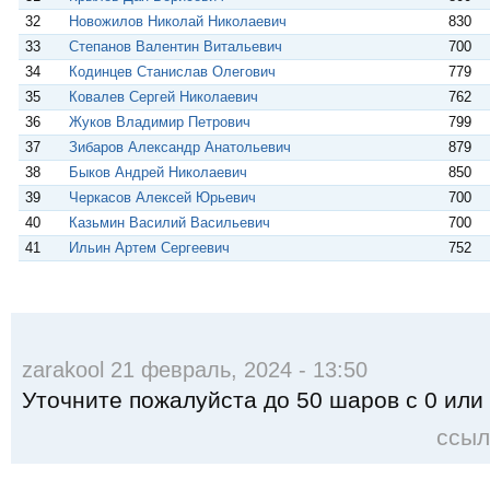
32
Новожилов Николай Николаевич
830
33
Степанов Валентин Витальевич
700
34
Кодинцев Станислав Олегович
779
35
Ковалев Сергей Николаевич
762
36
Жуков Владимир Петрович
799
37
Зибаров Александр Анатольевич
879
38
Быков Андрей Николаевич
850
39
Черкасов Алексей Юрьевич
700
40
Казьмин Василий Васильевич
700
41
Ильин Артем Сергеевич
752
zarakool 21 февраль, 2024 - 13:50
Уточните пожалуйста до 50 шаров с 0 или
ссыл