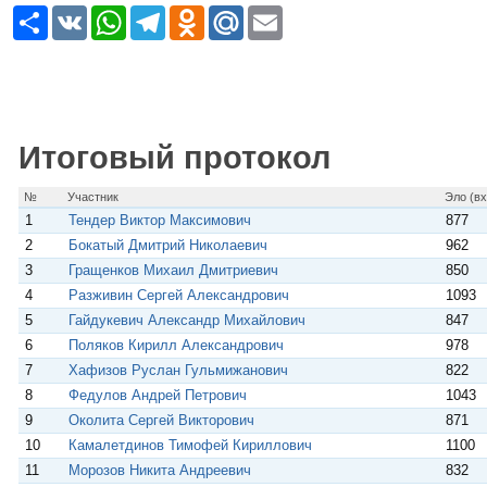
Р
V
W
T
O
M
E
е
K
h
e
d
a
m
с
a
l
n
i
a
у
t
e
o
l
i
р
s
g
k
.
l
с
A
r
l
R
p
a
a
u
p
m
s
Итоговый протокол
s
n
i
№
Участник
Эло (вх
k
1
Тендер Виктор Максимович
877
i
2
Бокатый Дмитрий Николаевич
962
3
Гращенков Михаил Дмитриевич
850
4
Разживин Сергей Александрович
1093
5
Гайдукевич Александр Михайлович
847
6
Поляков Кирилл Александрович
978
7
Хафизов Руслан Гульмижанович
822
8
Федулов Андрей Петрович
1043
9
Околита Сергей Викторович
871
10
Камалетдинов Тимофей Кириллович
1100
11
Морозов Никита Андреевич
832