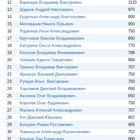
12
Варенцов Владимир Викторович
1133
13
Шарков Андрей Николаевич
970
14
Куделько Александр Анатольевич
800
15
Милованов Никита Юрьевич
950
16
Родионов Илья Александрович
750
17
Кругликов Максим Владимирович
850
18
Батурина Ольга Александровна
770
19
Киселев Владимир Вениаминович
788
20
Чобанян Карлос Геворгович
994
21
Гринько Владимир Викторович
707
22
Иршенко Валерий Дмитриевич
750
23
Рубцов Илья Викторович
750
24
Харламов Дмитрий Владимирович
850
25
Аксенов Олег Владимирович
850
26
Королев Олег Вадимович
750
27
Малина Алексей Александрович
707
28
Кот Дмитрий Юрьевич
807
29
Бичурин Роман Рустамович
905
30
Лоренцсон Александр Валентинович
752
31
Крылов Дан Борисович
800