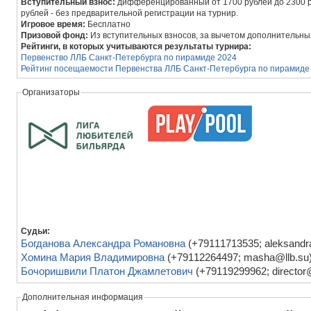
Вступительный взнос:
дифференцированный от 1700 рублей до 2300 р
рублей - без предварительной регистрации на турнир.
Игровое время:
Бесплатно
Призовой фонд:
Из вступительных взносов, за вычетом дополнительны
Рейтинги, в которых учитываются результаты турнира:
Первенство ЛЛБ Санкт-Петербурга по пирамиде 2024
Рейтинг посещаемости Первенства ЛЛБ Санкт-Петербурга по пирамиде
Организаторы
Судьи:
Богданова Александра Романовна
(+79111713535; aleksandr
Хомина Мария Владимировна
(+79112264497; masha@llb.su
Бочоришвили Платон Джамлетович
(+79119299962; director@
Дополнительная информация