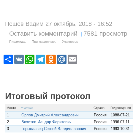
Пешев Вадим 27 октябрь, 2018 - 16:52
Оставить комментарий
7581 просмотр
Пирамида
Приглашенные
Ульяновск
Р
V
W
T
O
M
E
е
K
h
e
d
a
m
с
a
l
n
i
a
у
t
e
o
l
i
р
s
g
k
.
l
с
A
r
l
R
p
a
a
u
p
m
s
Итоговый протокол
s
n
i
Место
Страна
Год рождения
Участник
k
i
1
Орлов Дмитрий Александрович
Россия
1988-07-21
2
Вахитов Ильдар Фаритович
Россия
1996-07-11
3
Горыславец Сергей Владиславович
Россия
1993-10-31