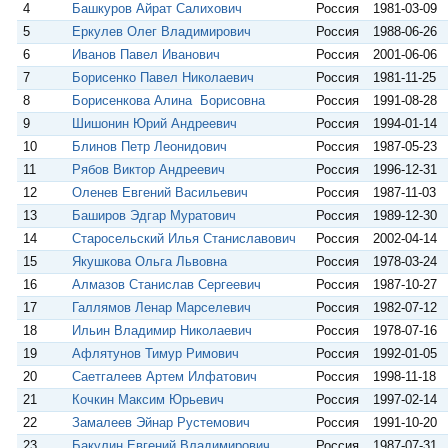
4
Башкуров Айрат Салихович
Россия
1981-03-09
5
Еркулев Олег Владимирович
Россия
1988-06-26
6
Иванов Павел Иванович
Россия
2001-06-06
7
Борисенко Павел Николаевич
Россия
1981-11-25
8
Борисенкова Алина Борисовна
Россия
1991-08-28
9
Шишонин Юрий Андреевич
Россия
1994-01-14
10
Блинов Петр Леонидович
Россия
1987-05-23
11
Рябов Виктор Андреевич
Россия
1996-12-31
12
Оленев Евгений Васильевич
Россия
1987-11-03
13
Баширов Эдгар Муратович
Россия
1989-12-30
14
Старосельский Илья Станиславович
Россия
2002-04-14
15
Якушкова Ольга Львовна
Россия
1978-03-24
16
Алмазов Станислав Сергеевич
Россия
1987-10-27
17
Галлямов Ленар Марселевич
Россия
1982-07-12
18
Ильин Владимир Николаевич
Россия
1978-07-16
19
Афлятунов Тимур Римович
Россия
1992-01-05
20
Саетгалеев Артем Илфатович
Россия
1998-11-18
21
Кочкин Максим Юрьевич
Россия
1997-02-14
22
Замалеев Эйнар Рустемович
Россия
1991-10-20
23
Бакулин Евгений Владимирович
Россия
1987-07-31