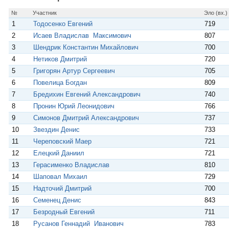
p
m
s
s
№
Участник
Эло (вх.)
n
1
Тодосенко Евгений
719
i
k
2
Исаев Владислав Максимович
807
i
3
Шендрик Константин Михайлович
700
4
Нетиков Дмитрий
720
5
Григорян Артур Сергеевич
705
6
Повелица Богдан
809
7
Бредихин Евгений Александрович
740
8
Пронин Юрий Леонидович
766
9
Симонов Дмитрий Александрович
737
10
Звездин Денис
733
11
Череповский Маер
721
12
Елецкий Даниил
721
13
Герасименко Владислав
810
14
Шаповал Михаил
729
15
Надточий Дмитрий
700
16
Семенец Денис
843
17
Безродный Евгений
711
18
Русанов Геннадий Иванович
783