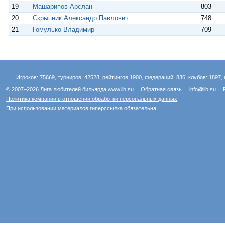
19
Машарипов Арслан
803
20
Скрыпник Александр Павлович
748
21
Гомулько Владимир
709
Игроков: 75669, турниров: 42528, рейтингов 1900, федераций: 836, клубов: 1897, 
© 2007–2026 Лига любителей бильярда
www.llb.su
Обратная связь
info@llb.su
Политика компании в отношении обработки персональных данных
При использовании материалов гиперссылка обязательна.