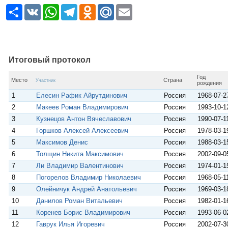
Р
V
W
T
O
M
E
е
K
h
e
d
a
m
с
a
l
n
i
a
у
t
e
o
l
i
р
s
g
k
.
l
с
A
r
l
R
p
a
a
u
Итоговый протокол
p
m
s
s
Год
Место
Страна
n
Участник
рождения
i
1
Елесин Рафик Айрутдинович
Россия
1968-07-2
k
i
2
Макеев Роман Владимирович
Россия
1993-10-1
3
Кузнецов Антон Вячеславович
Россия
1990-07-1
4
Горшков Алексей Алексеевич
Россия
1978-03-1
5
Максимов Денис
Россия
1988-03-1
6
Толщин Никита Максимович
Россия
2002-09-0
7
Ли Владимир Валентинович
Россия
1974-01-1
8
Погорелов Владимир Николаевич
Россия
1968-05-1
9
Олейничук Андрей Анатольевич
Россия
1969-03-1
10
Данилов Роман Витальевич
Россия
1982-01-1
11
Коренев Борис Владимирович
Россия
1993-06-0
12
Гаврук Илья Игоревич
Россия
2002-07-3