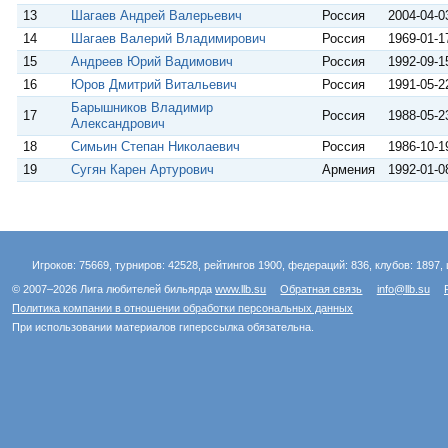
13
Шагаев Андрей Валерьевич
Россия
2004-04-0
14
Шагаев Валерий Владимирович
Россия
1969-01-1
15
Андреев Юрий Вадимович
Россия
1992-09-1
16
Юров Дмитрий Витальевич
Россия
1991-05-2
Барышников Владимир
17
Россия
1988-05-2
Александрович
18
Симьин Степан Николаевич
Россия
1986-10-1
19
Сугян Карен Артурович
Армения
1992-01-0
Игроков: 75669, турниров: 42528, рейтингов 1900, федераций: 836, клубов: 1897, 
© 2007–2026 Лига любителей бильярда
www.llb.su
Обратная связь
info@llb.su
Политика компании в отношении обработки персональных данных
При использовании материалов гиперссылка обязательна.