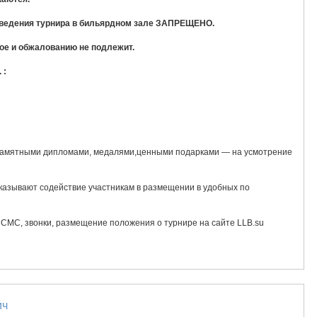
роведения турнира в бильярдном зале ЗАПРЕЩЕНО.
ое и обжалованию не подлежит.
 :
памятными дипломами, медалями,ценными подарками — на усмотрение
азывают содействие участникам в размещении в удобных по
Информирование о проведении турниров — СМС, звонки, размещение положения о турнире на сайте LLB.su
ич