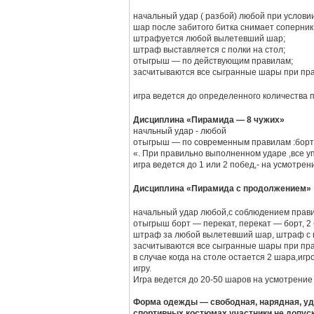
начальный удар ( разбой) любой при услови
шар после забитого битка снимает соперник
штрафуется любой вылетевший шар;
штраф выставляется с полки на стол;
отыгрыш — по действующим правилам;
засчитываются все сыгранные шары при пр
игра ведется до определенного количества
Дисциплина «Пирамида — 8 чужих»
начльный удар - любой
отыгрыш — по современным правилам :борт —
игра ведется до 1 или 2 побед,- на усмотрен
Дисциплина «Пирамида с продолжением»
начальный удар любой,с соблюдением прав
отыгрыш борт — перекат, перекат — борт, 2
штраф за любой вылетевший шар, штраф с 
засчитываются все сыгранные шары при пр
в случае когда на столе остается 2 шара,игрок, имеющий право удара ус
игру.
Игра ведется до 20-50 шаров на усмотрение
Форма одежды — свободная, нарядная, уд
спортивных костюмах участники не допус