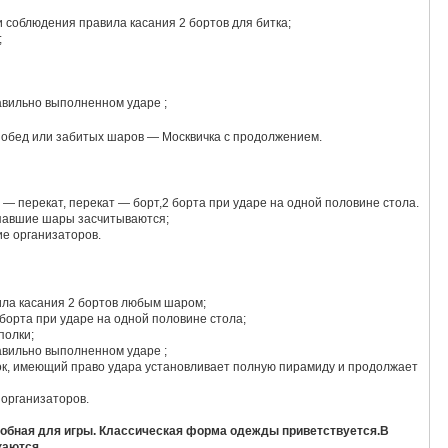
и соблюдения правила касания 2 бортов для битка;
;
авильно выполненном ударе ;
 побед или забитых шаров — Москвичка с продолжением.
 перекат, перекат — борт,2 борта при ударе на одной половине стола.
«. При правильно выполненном ударе ,все упавшие шары засчитываются;
ие организаторов.
ила касания 2 бортов любым шаром;
 борта при ударе на одной половине стола;
полки;
авильно выполненном ударе ;
тановливает полную пирамиду и продолжает
 организаторов.
обная для игры. Классическая форма одежды приветствуется.В
каются.