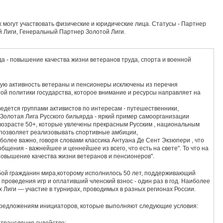
 могут участвовать физические и юридические лица. Статусы - Партнер
 Лиги, Генеральный Партнер Золотой Лиги.
да - повышение качества жизни ветеранов труда, спорта и военной
ую активность ветераны и пенсионеры исключены из перечня
ой политики государства, которое внимание и ресурсы направляет на
едется группами активистов по интересам - путешественники,
 Золотая Лига Русского бильярда - яркий пример самоорганизации
возрасте 50+, которые увлечены прекрасным Русским , национальным
д позволяет реализовывать спортивные амбиции,
более важно, говоря словами классика Антуана Де Сент Экзюпери , что
бщения - важнейшее и ценнейшее из всего, что есть на свете". То что на
Повышение качества жизни ветеранов и пенсионеров".
бой гражданин мира,которому исполнилось 50 лет, поддерживающий
ния игр и оплативший членский взнос - один раз в год. Наиболее
х Лиги — участие в турнирах, проводимых в разных регионах России.
предложениям инициаторов, которые выполняют следующие условия:
 трансляция,судейство;