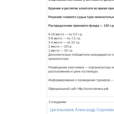
Курение и распитие алкоголя во время п
Решение главного судьи тура окончательн
Распределение призового фонда — 150 т.р.
9-16 место — по 5.0 т.р.
5-8 место — по 7,5 т.р.
3-4 место — по 15 т.р.
2 место — 20т.р.
1 место — 30 т.р.
Дополнительно победители награждаются 
организатора.
Размещение участников — оорганизаторы ок
расположению и цене гостиницах.
Официальный сайт http://золотаялига.рф
Сотрудники
Цигельников Александр Сергеев