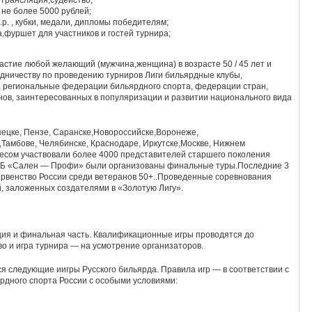
вступительный взнос рекомендуемый не более 5000 рублей;
р. , кубки, медали, дипломы победителям;
,фуршет для участников и гостей турнира;
частие любой желающий (мужчина,женщина) в возрасте 50 / 45 лет и
удничеству по проведению турниров Лиги бильярдные клубы,
 региональные федерации бильярдного спорта, федерации стран,
нов, заинтересованных в популяризации и развитии национального вида
пецке, Пензе, Саранске,Новороссийске,Воронеже,
Тамбове, Челябинске, Краснодаре, Иркутске,Москве, Нижнем
ресом участвовали более 4000 представителей старшего поколения
 ШРБ «Сален — Профи» были организованы финальные туры.Последние 3
ервенство России среди ветеранов 50+..Проведенные соревнования
, заложенных создателями в «Золотую Лигу».
ция и финальная часть. Квалификационные игры проводятся до
во и игра турнира — на усмотрение организаторов.
я следующие иигры Русского бильярда. Правила игр — в соответствии с
дного спорта России с особыми условиями: