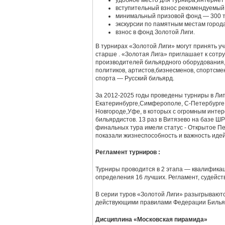
минимальный призовой фонд — 300 т.
экскурсии по памятным местам города
взнос в фонд Золотой Лиги.
В турнирах «Золотой Лиги» могут принять у
старше . «Золотая Лига» приглашает к сотр
производителей бильярдного оборудования,
политиков, артистов,бизнесменов, спортсме
спорта — Русский бильярд.
За 2012-2025 годы проведены турниры в Ли
Екатеринбурге,Симферополе, С-Петербурге,
Новгороде,Уфе, в которых с огромным инте
бильярдистов. 13 раз в Витязево на базе
финальных тура имели статус - Открытое П
показали жизнеспособность и важность идей
Регламент турниров :
Турниры проводится в 2 этапа — квалифика
определения 16 лучших. Регламент, судейст
В серии туров «Золотой Лиги» разыгрываютс
действующими правилами Федерации Бильяр
Дисциплина «Московская пирамида»