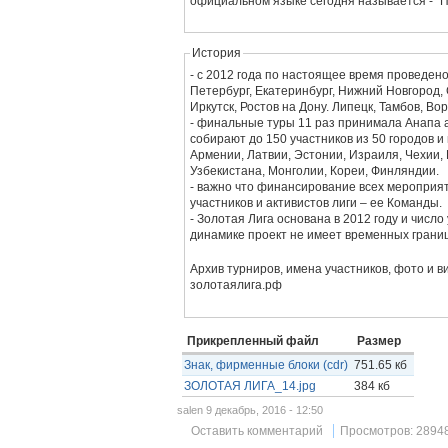
официальном языке сегодня называется - "
История
- с 2012 года по настоящее время проведено
Петербург, Екатеринбург, Нижний Новгород,
Иркутск, Ростов на Дону. Липецк, Тамбов, Во
- финальные туры 11 раз принимала Анапа 
собирают до 150 участников из 50 городов и
Армении, Латвии, Эстонии, Израиля, Чехии, 
Узбекистана, Монголии, Кореи, Финляндии.
- важно что финансирование всех мероприят
участников и активистов лиги – ее Команды.
- Золотая Лига основана в 2012 году и число
динамике проект не имеет временных грани
Архив турниров, имена участников, фото и ви
золотаялига.рф
Прикрепленный файл
Размер
Знак, фирменные блоки (cdr)
751.65 кб
ЗОЛОТАЯ ЛИГА_14.jpg
384 кб
salen 9 декабрь, 2016 - 12:50
Оставить комментарий
Просмотров: 2894