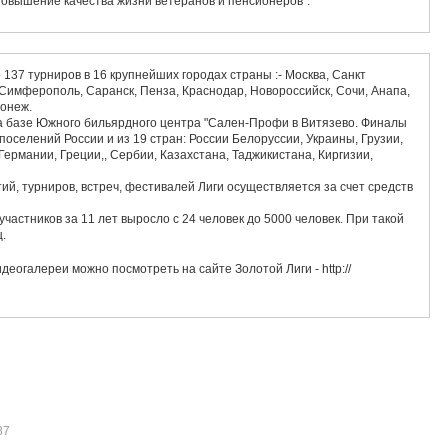
Повышение качества жизни ветеранов и пенсионеров".
 137 турниров в 16 крупнейших городах страны :- Москва, Санкт
 Симферополь, Саранск, Пенза, Краснодар, Новороссийск, Сочи, Анапа,
ронеж.
а базе Южного бильярдного центра "Сален-Профи в Витязево. Финалы
 поселений России и из 19 стран: России Белоруссии, Украины, Грузии,
Германии, Греции,, Сербии, Казахстана, Таджикистана, Киргизии,
ий, турниров, встреч, фестивалей Лиги осуществляется за счет средств
 участников за 11 лет выросло с 24 человек до 5000 человек. При такой
ц.
деогалереи можно посмотреть на сайте Золотой Лиги - http://
87