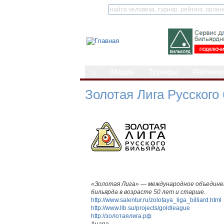
⌂
Медиа
Турниры
Рейтинги
Золотая Лига Русского
«Золотая Лига» — международное объединен
бильярда в возрасте 50 лет и старше.
http://www.salentur.ru/zolotaya_liga_billiard.html
http://www.llb.su/projects/goldleague
http://золотаялига.рф