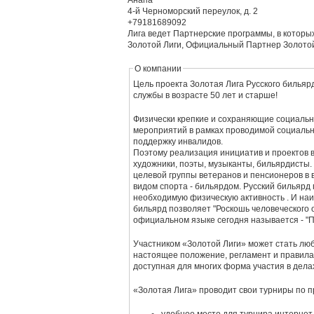
Анапа
4-й Черноморский переулок, д. 2
+79181689092
Лига ведет Партнерские программы, в которых
Золотой Лиги, Официальный Партнер Золотой
О компании
Цель проекта Золотая Лига Русского бильяр
службы в возрасте 50 лет и старше!
Физически крепкие и сохраняющие социальн
мероприятий в рамках проводимой социальн
поддержку инвалидов.
Поэтому реализация инициатив и проектов в
художники, поэты, музыканты, бильярдисты.
целевой группы ветеранов и пенсионеров в 
видом спорта - бильярдом. Русский бильяр
необходимую физическую активность . И наи
бильярд позволяет "Роскошь человеческого о
официальном языке сегодня называется - "
Участником «Золотой Лиги» может стать лю
настоящее положение, регламент и правила проведе
доступная для многих форма участия в дела
«Золотая Лига» проводит свои турниры по 
удобное место для турнира,интернет