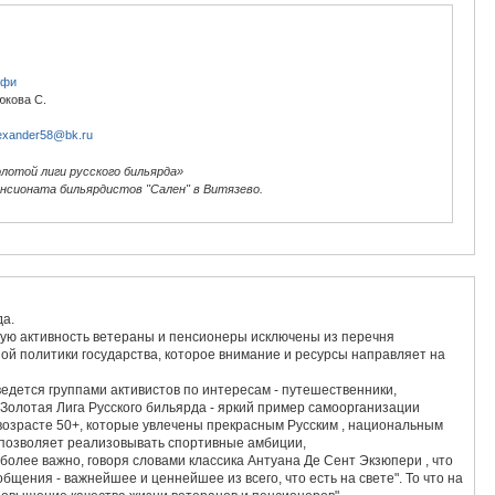
офи
юкова С.
exander58@bk.ru
лотой лиги русского бильярда»
нсионата бильярдистов "Сален" в Витязево.
да.
ую активность ветераны и пенсионеры исключены из перечня
ой политики государства, которое внимание и ресурсы направляет на
едется группами активистов по интересам - путешественники,
 Золотая Лига Русского бильярда - яркий пример самоорганизации
возрасте 50+, которые увлечены прекрасным Русским , национальным
д позволяет реализовывать спортивные амбиции,
более важно, говоря словами классика Антуана Де Сент Экзюпери , что
бщения - важнейшее и ценнейшее из всего, что есть на свете". То что на