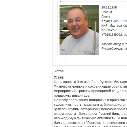
-
29.11.1958
Россия
Анапа
Клуб:
Сален-Пр
Кий:
Мастера Ка
Контакты:
+79181689092;
al
Координатор «Зо
Руководитель па
Устав
Устав:
Цель проекта Золотая Лига Русского бильяр
Физически крепкие и сохраняющие социальн
мероприятий в рамках проводимой социальн
поддержку инвалидов.
Поэтому реализация инициатив и проектов в
художники, поэты, музыканты, бильярдисты.
целевой группы ветеранов и пенсионеров в 
видом спорта - бильярдом. Русский бильяр
необходимую физическую активность . И наи
бильярд позволяет "Роскошь человеческого о