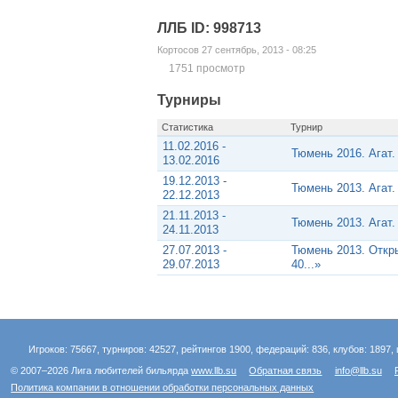
ЛЛБ ID: 998713
Кортосов 27 сентябрь, 2013 - 08:25
1751 просмотр
Турниры
Статистика
Турнир
11.02.2016 -
Тюмень 2016. Агат
13.02.2016
19.12.2013 -
Тюмень 2013. Агат
22.12.2013
21.11.2013 -
Тюмень 2013. Агат
24.11.2013
27.07.2013 -
Тюмень 2013. Откр
29.07.2013
40...»
Игроков: 75667, турниров: 42527, рейтингов 1900, федераций: 836, клубов: 1897, 
© 2007–2026 Лига любителей бильярда
www.llb.su
Обратная связь
info@llb.su
Политика компании в отношении обработки персональных данных