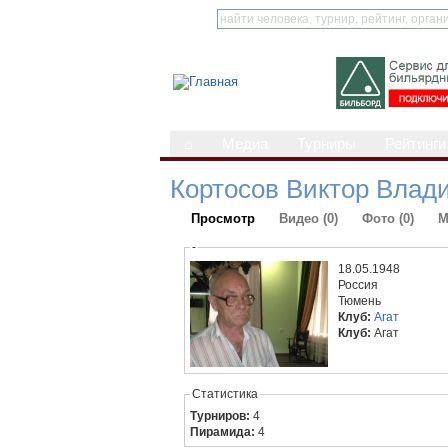
⌂
Медиа
Турниры
Рейтинги
Кортосов Виктор Влад
Просмотр
Видео (0)
Фото (0)
М
-
18.05.1948
Россия
Тюмень
Клуб:
Агат
Клуб:
Агат
Статистика
Турниров:
4
Пирамида:
4