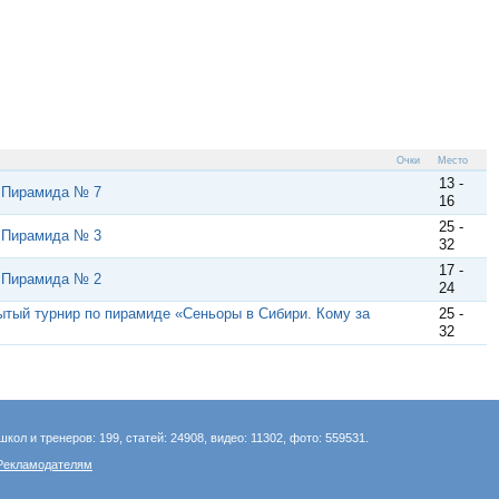
Очки
Место
13 -
. Пирамида № 7
16
25 -
. Пирамида № 3
32
17 -
. Пирамида № 2
24
ытый турнир по пирамиде «Сеньоры в Сибири. Кому за
25 -
32
школ и тренеров: 199, статей: 24908, видео: 11302, фото: 559531.
Рекламодателям