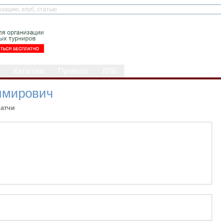
Каталоги
Правила
ЛЛБ
имирович
атчи