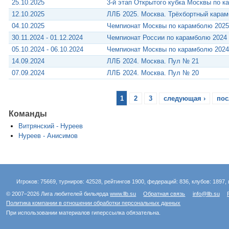
25.10.2025
3-й этап Открытого кубка Москвы по 
12.10.2025
ЛЛБ 2025. Москва. Трёхбортный кара
04.10.2025
Чемпионат Москвы по карамболю 2025
30.11.2024 - 01.12.2024
Чемпионат России по карамболю 2024
05.10.2024 - 06.10.2024
Чемпионат Москвы по карамболю 2024
14.09.2024
ЛЛБ 2024. Москва. Пул № 21
07.09.2024
ЛЛБ 2024. Москва. Пул № 20
1
2
3
следующая ›
пос
Команды
Витрянский - Нуреев
Нуреев - Анисимов
Игроков: 75669, турниров: 42528, рейтингов 1900, федераций: 836, клубов: 1897, 
© 2007–2026 Лига любителей бильярда
www.llb.su
Обратная связь
info@llb.su
Политика компании в отношении обработки персональных данных
При использовании материалов гиперссылка обязательна.