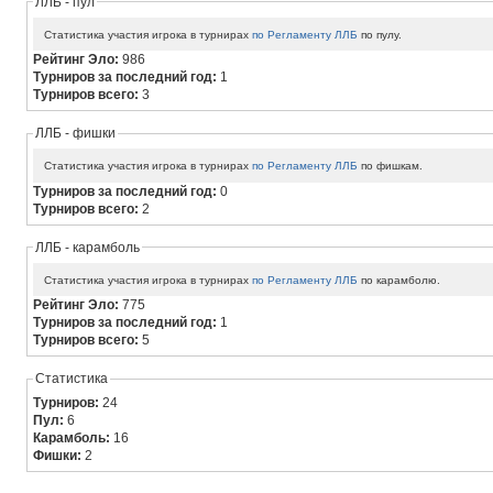
ЛЛБ - пул
Статистика участия игрока в турнирах
по Регламенту ЛЛБ
по пулу.
Рейтинг Эло:
986
Турниров за последний год:
1
Турниров всего:
3
ЛЛБ - фишки
Статистика участия игрока в турнирах
по Регламенту ЛЛБ
по фишкам.
Турниров за последний год:
0
Турниров всего:
2
ЛЛБ - карамболь
Статистика участия игрока в турнирах
по Регламенту ЛЛБ
по карамболю.
Рейтинг Эло:
775
Турниров за последний год:
1
Турниров всего:
5
Статистика
Турниров:
24
Пул:
6
Карамболь:
16
Фишки:
2