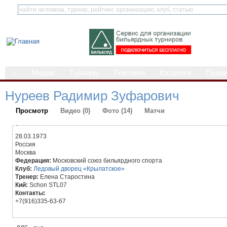
⌂
Медиа
Турниры
Рейтинги
Каталоги
Прав
Нуреев Радимир Зуфарович
Просмотр
Видео (0)
Фото (14)
Матчи
-
28.03.1973
Россия
Москва
Федерация:
Московский союз бильярдного спорта
Клуб:
Ледовый дворец «Крылатское»
Тренер:
Елена Старостина
Кий:
Schon STL07
Контакты:
+7(916)335-63-67