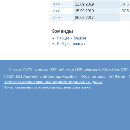
>>>
22.09.2019
ЛЛБ 
>>>
15.09.2019
ЛЛБ 
>>>
26.02.2017
Команды
Рябцев - Ташкин
Рябцев-Тропкин
Игроков: 75678, турниров: 42534, рейтингов 1900, федераций: 836, клубов: 1897, 
© 2007–2026 Лига любителей бильярда
www.llb.su
Обратная связь
info@llb.su
Политика компании в отношении обработки персональных данных
При использовании материалов гиперссылка обязательна.