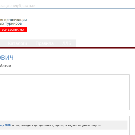
Каталоги
Правила
ЛЛБ
ович
Матчи
нту ЛЛБ
по пирамиде в дисциплинах, где игра ведется одним шаром.