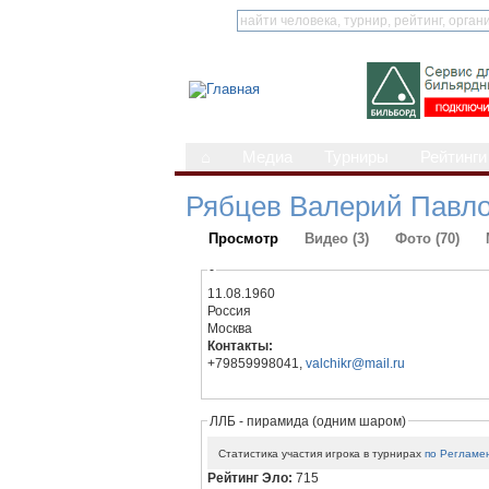
⌂
Медиа
Турниры
Рейтинги
Рябцев Валерий Павл
Просмотр
Видео (3)
Фото (70)
-
11.08.1960
Россия
Москва
Контакты:
+79859998041,
valchikr@mail.ru
ЛЛБ - пирамида (одним шаром)
Статистика участия игрока в турнирах
по Регламе
Рейтинг Эло:
715