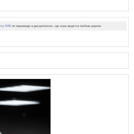
нту ЛЛБ
по пирамиде в дисциплинах, где игра ведется любым шаром.