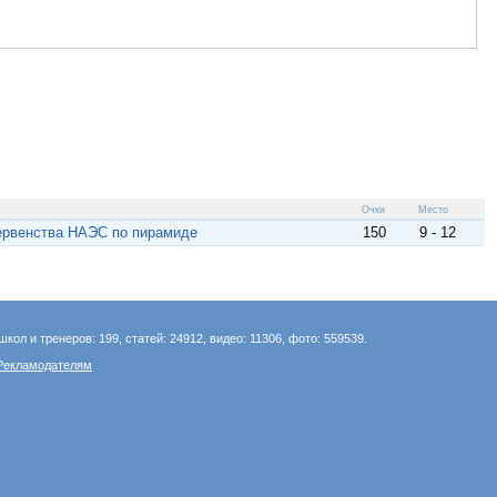
Очки
Место
Первенства НАЭС по пирамиде
150
9 - 12
школ и тренеров: 199, статей: 24912, видео: 11306, фото: 559539.
Рекламодателям