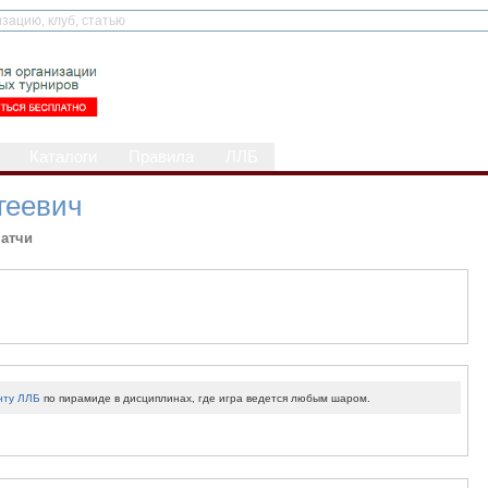
Каталоги
Правила
ЛЛБ
геевич
атчи
нту ЛЛБ
по пирамиде в дисциплинах, где игра ведется любым шаром.