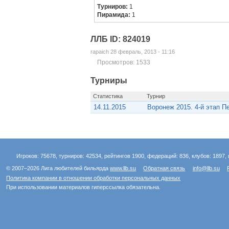
Турниров:
1
Пирамида:
1
ЛЛБ ID: 824019
rapaich 28 февраль, 2013 - 11:16
Просмотров: 1533
Турниры
Статистика
Турнир
14.11.2015
Воронеж 2015. 4-й этап 
Игроков: 75678, турниров: 42534, рейтингов 1900, федераций: 836, клубов: 1897, 
© 2007–2026 Лига любителей бильярда
www.llb.su
Обратная связь
info@llb.su
Политика компании в отношении обработки персональных данных
При использовании материалов гиперссылка обязательна.