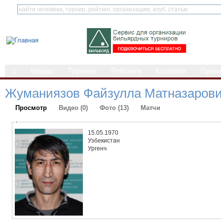
⌂
Медиа
Турниры
Рейтинги
Каталоги
Прав
Жуманиязов Файзулла Матназаров
Просмотр
Видео (0)
Фото (13)
Матчи
-
15.05.1970
Узбекистан
Ургенч