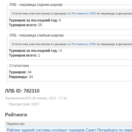
ЛЛБ - пирамида (одним шаром)
Статистика участия игрока в турнирах
по Регламенту ЛЛБ
по пирамиде в дисципли
Турниров за последний год:
0
Турниров всего:
25
ЛЛБ - пирамида (любым шаром)
Статистика участия игрока в турнирах
по Регламенту ЛЛБ
по пирамиде в дисципли
Турниров за последний год :
0
Турниров всего:
1
Статистика
Турниров:
34
Пирамида:
34
ЛЛБ ID: 782310
Жуманиязов1970 28 января, 2013 - 17:12
Просмотров: 3357
Рейтинги
Первенство
Рейтинг единой системы клубных турниров Санкт-Петербурга по пир