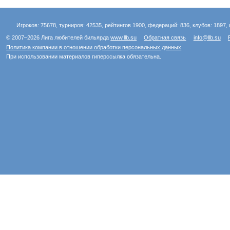
Игроков: 75678, турниров: 42535, рейтингов 1900, федераций: 836, клубов: 1897, 
© 2007–2026 Лига любителей бильярда
www.llb.su
Обратная связь
info@llb.su
Политика компании в отношении обработки персональных данных
При использовании материалов гиперссылка обязательна.