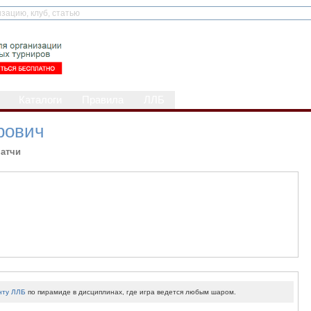
Каталоги
Правила
ЛЛБ
рович
атчи
нту ЛЛБ
по пирамиде в дисциплинах, где игра ведется любым шаром.