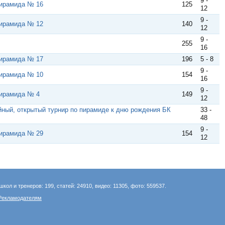
9 -
Пирамида № 16
125
12
9 -
Пирамида № 12
140
12
9 -
255
16
Пирамида № 17
196
5 - 8
9 -
Пирамида № 10
154
16
9 -
Пирамида № 4
149
12
йный, открытый турнир по пирамиде к дню рождения БК
33 -
48
9 -
Пирамида № 29
154
12
школ и тренеров: 199, статей: 24910, видео: 11305, фото: 559537.
Рекламодателям