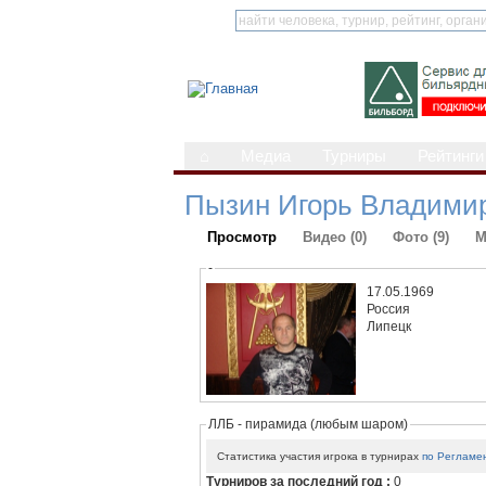
⌂
Медиа
Турниры
Рейтинги
Пызин Игорь Владими
Просмотр
Видео (0)
Фото (9)
М
-
17.05.1969
Россия
Липецк
ЛЛБ - пирамида (любым шаром)
Статистика участия игрока в турнирах
по Регламе
Турниров за последний год :
0