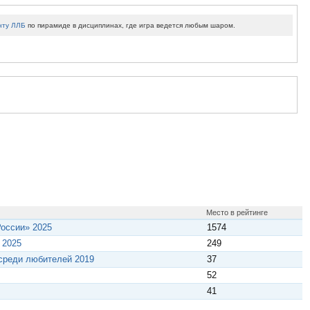
нту ЛЛБ
по пирамиде в дисциплинах, где игра ведется любым шаром.
Место в рейтинге
России» 2025
1574
 2025
249
 среди любителей 2019
37
52
41