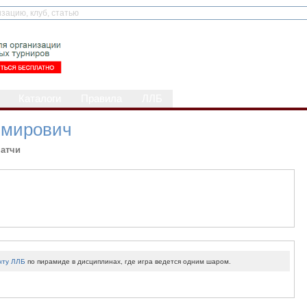
Каталоги
Правила
ЛЛБ
имирович
атчи
нту ЛЛБ
по пирамиде в дисциплинах, где игра ведется одним шаром.