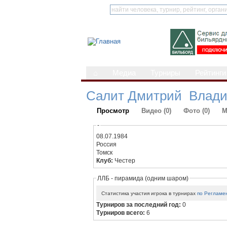
⌂
Медиа
Турниры
Рейтинги
Салит Дмитрий Влад
Просмотр
Видео (0)
Фото (0)
М
-
08.07.1984
Россия
Томск
Клуб:
Честер
ЛЛБ - пирамида (одним шаром)
Статистика участия игрока в турнирах
по Регламе
Турниров за последний год:
0
Турниров всего:
6