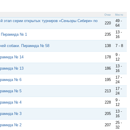
Очки
Место
-й этап серии открытых турниров «Сеньоры Сибири» по
49 -
220
64
13 -
. Пирамида № 1
235
16
ячей собаки. Пирамида № 58
138
7 - 8
9 -
ирамида № 14
178
12
13 -
ирамида № 13
186
16
17 -
ирамида № 6
195
24
17 -
ирамида № 5
213
24
9 -
ирамида № 4
228
12
13 -
ирамида № 3
205
16
25 -
ирамида № 2
207
32