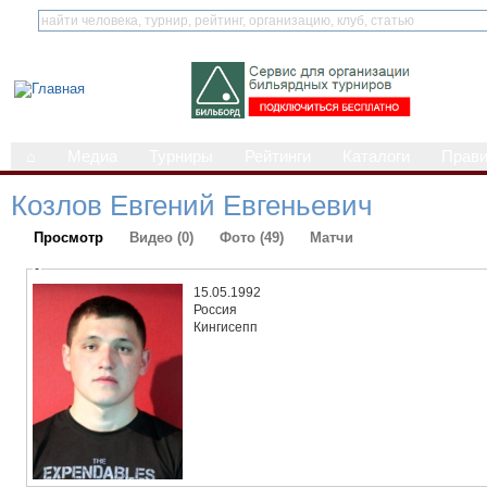
⌂
Медиа
Турниры
Рейтинги
Каталоги
Прав
Козлов Евгений Евгеньевич
Просмотр
Видео (0)
Фото (49)
Матчи
-
15.05.1992
Россия
Кингисепп