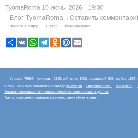
TyomaRoma 10 июнь, 2026 - 19:30
Блог TyomaRoma
Оставить комментари
Новости бильярда
Снукер
Великобритания
Р
V
W
T
O
M
E
е
K
h
e
d
a
m
с
a
l
n
i
a
у
t
e
o
l
i
р
s
g
k
.
l
с
A
r
l
R
p
a
a
u
p
m
s
Игроков: 75669, турниров: 42528, рейтингов 1900, федераций: 836, клубов: 1897, 
s
n
© 2007–2026 Лига любителей бильярда
www.llb.su
Обратная связь
info@llb.su
i
Политика компании в отношении обработки персональных данных
k
При использовании материалов гиперссылка обязательна.
i