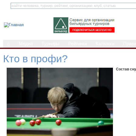
⌂
Медиа
Турниры
Рейтинги
Каталоги
Прав
Кто в профи?
Состав сну