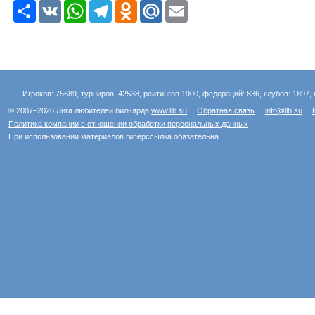
Р
V
W
T
O
M
E
е
K
h
e
d
a
m
с
a
l
n
i
a
у
t
e
o
l
i
р
s
g
k
.
l
с
A
r
l
R
p
a
a
u
p
m
s
Игроков: 75689, турниров: 42538, рейтингов 1900, федераций: 836, клубов: 1897, 
s
n
© 2007–2026 Лига любителей бильярда
www.llb.su
Обратная связь
info@llb.su
i
Политика компании в отношении обработки персональных данных
k
При использовании материалов гиперссылка обязательна.
i