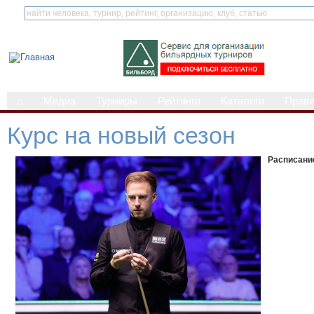
⌂
Медиа
Турниры
Рейтинги
Каталоги
Прав
Курс на новый сезон
Расписание