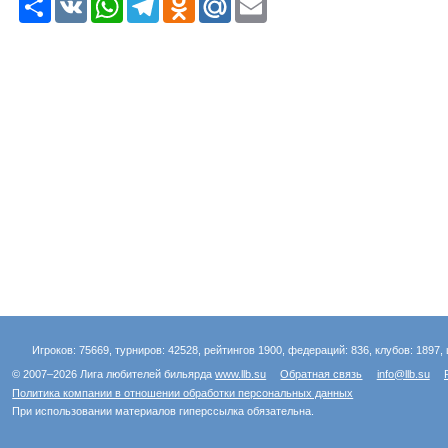
е
K
h
e
d
a
m
с
a
l
n
i
a
у
t
e
o
l
i
р
s
g
k
.
l
с
A
r
l
R
p
a
a
u
p
m
s
s
n
i
k
i
Игроков: 75669, турниров: 42528, рейтингов 1900, федераций: 836, клубов: 1897, 
© 2007–2026 Лига любителей бильярда
www.llb.su
Обратная связь
info@llb.su
Политика компании в отношении обработки персональных данных
При использовании материалов гиперссылка обязательна.