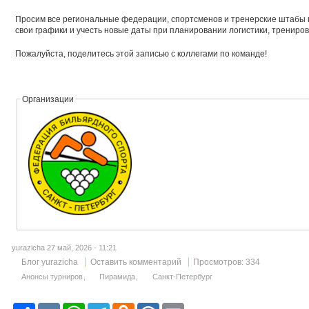
Просим все региональные федерации, спортсменов и тренерские штабы 
свои графики и учесть новые даты при планировании логистики, трениров
Пожалуйста, поделитесь этой записью с коллегами по команде!
Организации
yurazicha 27 май, 2026 - 11:21
Блог yurazicha
Оставить комментарий
Просмотров: 334
Анонсы турниров
Пирамида
Санкт-Петербург
Р
V
W
T
O
M
E