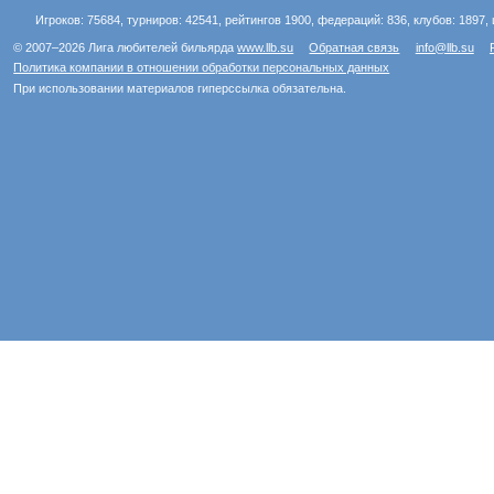
Игроков: 75684, турниров: 42541, рейтингов 1900, федераций: 836, клубов: 1897, 
© 2007–2026 Лига любителей бильярда
www.llb.su
Обратная связь
info@llb.su
Политика компании в отношении обработки персональных данных
При использовании материалов гиперссылка обязательна.