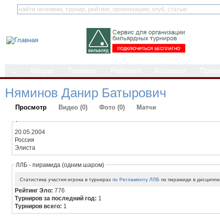
⌂
Медиа
Турниры
Рейтинги
Каталоги
Прав
Няминов Данир Батырович
Просмотр
Видео (0)
Фото (0)
Матчи
-
20.05.2004
Россия
Элиста
ЛЛБ - пирамида (одним шаром)
Статистика участия игрока в турнирах
по Регламенту ЛЛБ
по пирамиде в дисципли
Рейтинг Эло:
776
Турниров за последний год:
1
Турниров всего:
1