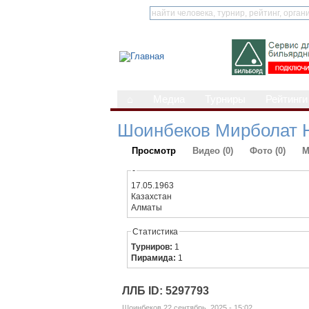
⌂
Медиа
Турниры
Рейтинги
Шоинбеков Мирболат 
Просмотр
Видео (0)
Фото (0)
М
-
17.05.1963
Казахстан
Алматы
Статистика
Турниров:
1
Пирамида:
1
ЛЛБ ID: 5297793
Шоинбеков 22 сентябрь, 2025 - 15:02