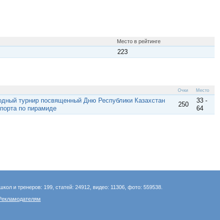
Место в рейтинге
223
Очки
Место
одный турнир посвященный Дню Республики Казахстан
33 -
250
спорта по пирамиде
64
школ и тренеров: 199, статей: 24912, видео: 11306, фото: 559538.
Рекламодателям