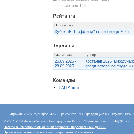
Просмотров: 104
Рейтинги
Первенство
Кубок БК "Шеффилд" по пирамиде 2025
Турниры
Статистика
Турнир
26.09.2025 -
Костанай 2025. Междунар
28.09.2025
среди ветеранов труда и 
Команды
НАП-Алматы
Игроков: 75677, турниров: 42533, рейтингов 1900, федераций: 836, клубов: 1897, 
© 2007–2026 Лига любителей бильярда
www.llb.su
Обратная связь
info@llb.su
Политика компании в отношении обработки персональных данных
При использовании материалов гиперссылка обязательна.