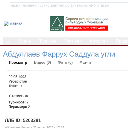
⌂
Медиа
Турниры
Рейтинги
Каталоги
Прав
Абдуллаев Фаррух Саддула угли
Просмотр
Видео (0)
Фото (0)
Матчи
-
20.05.1993
Узбекистан
Тошкент
Статистика
Турниров:
2
Пирамида:
2
ЛЛБ ID: 5263381
Абдуллаев Фаррух 21 июль, 2025 - 17:52