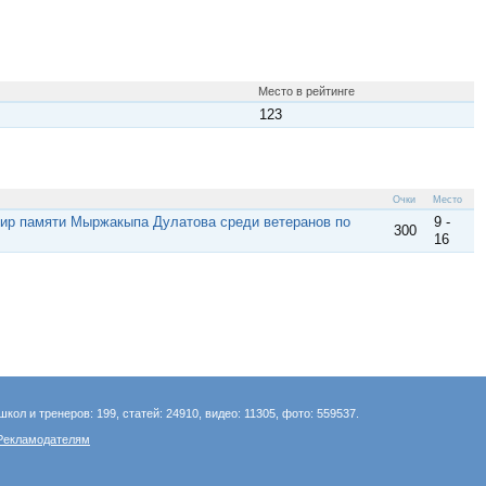
Место в рейтинге
123
Очки
Место
нир памяти Мыржакыпа Дулатова среди ветеранов по
9 -
300
16
школ и тренеров: 199, статей: 24910, видео: 11305, фото: 559537.
Рекламодателям