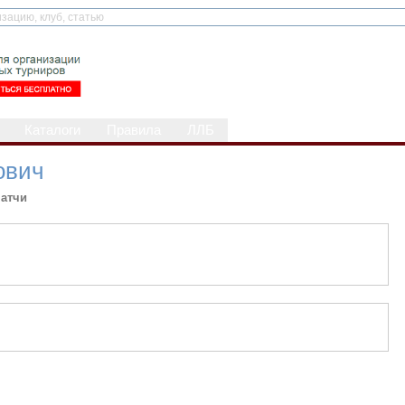
Каталоги
Правила
ЛЛБ
ович
атчи