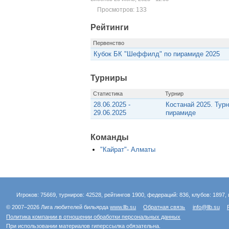
Просмотров: 133
Рейтинги
Первенство
Кубок БК "Шеффилд" по пирамиде 2025
Турниры
Статистика
Турнир
28.06.2025 -
Костанай 2025. Тур
29.06.2025
пирамиде
Команды
"Кайрат"- Алматы
Игроков: 75669, турниров: 42528, рейтингов 1900, федераций: 836, клубов: 1897, 
© 2007–2026 Лига любителей бильярда
www.llb.su
Обратная связь
info@llb.su
Политика компании в отношении обработки персональных данных
При использовании материалов гиперссылка обязательна.