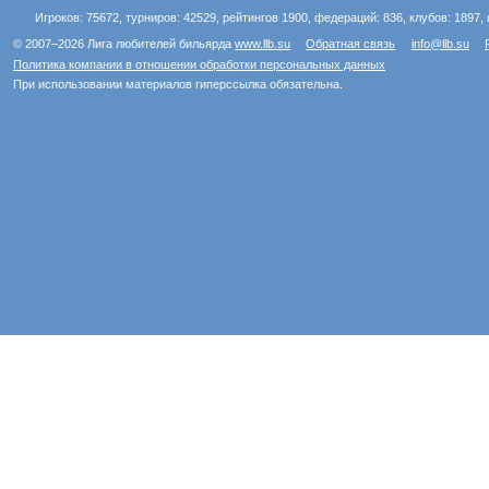
Игроков: 75672, турниров: 42529, рейтингов 1900, федераций: 836, клубов: 1897, 
© 2007–2026 Лига любителей бильярда
www.llb.su
Обратная связь
info@llb.su
Политика компании в отношении обработки персональных данных
При использовании материалов гиперссылка обязательна.