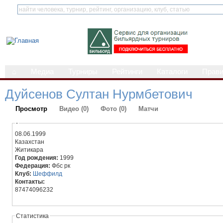
⌂
Медиа
Турниры
Рейтинги
Каталоги
Прав
Дуйсенов Султан Нурмбетович
Просмотр
Видео (0)
Фото (0)
Матчи
-
08.06.1999
Казахстан
Житикара
Год рождения:
1999
Федерация:
Фбс рк
Клуб:
Шеффилд
Контакты:
87474096232
Статистика