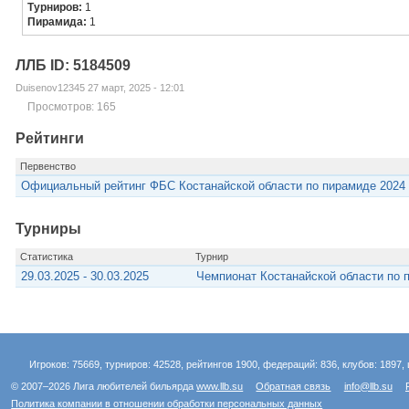
Турниров:
1
Пирамида:
1
ЛЛБ ID: 5184509
Duisenov12345 27 март, 2025 - 12:01
Просмотров: 165
Рейтинги
Первенство
Официальный рейтинг ФБС Костанайской области по пирамиде 2024
Турниры
Статистика
Турнир
29.03.2025 - 30.03.2025
Чемпионат Костанайской области по 
Игроков: 75669, турниров: 42528, рейтингов 1900, федераций: 836, клубов: 1897, 
© 2007–2026 Лига любителей бильярда
www.llb.su
Обратная связь
info@llb.su
Политика компании в отношении обработки персональных данных