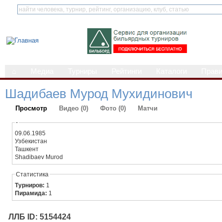
⌂
Медиа
Турниры
Рейтинги
Каталоги
Прав
Шадибаев Мурод Мухидинович
Просмотр
Видео (0)
Фото (0)
Матчи
-
09.06.1985
Узбекистан
Ташкент
Shadibaev Murod
Статистика
Турниров:
1
Пирамида:
1
ЛЛБ ID: 5154424