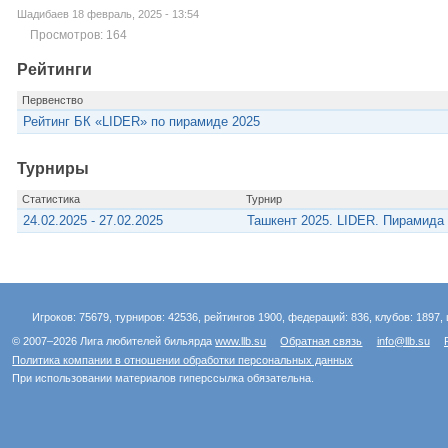
Шадибаев 18 февраль, 2025 - 13:54
Просмотров: 164
Рейтинги
Первенство
Рейтинг БК «LIDER» по пирамиде 2025
Турниры
Статистика
Турнир
24.02.2025 - 27.02.2025
Ташкент 2025. LIDER. Пирамида
Игроков: 75679, турниров: 42536, рейтингов 1900, федераций: 836, клубов: 1897, 
© 2007–2026 Лига любителей бильярда
www.llb.su
Обратная связь
info@llb.su
Политика компании в отношении обработки персональных данных
При использовании материалов гиперссылка обязательна.