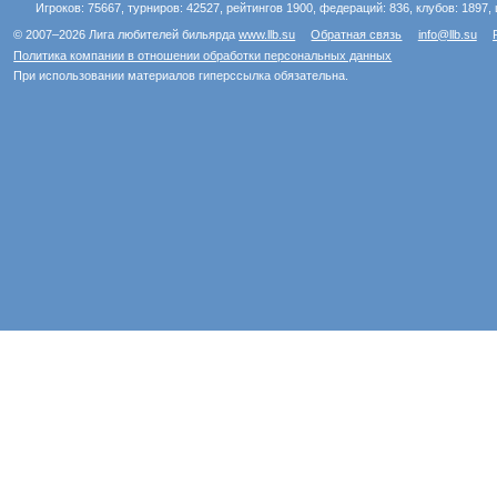
Игроков: 75667, турниров: 42527, рейтингов 1900, федераций: 836, клубов: 1897, 
© 2007–2026 Лига любителей бильярда
www.llb.su
Обратная связь
info@llb.su
Политика компании в отношении обработки персональных данных
При использовании материалов гиперссылка обязательна.