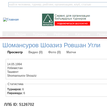
⌂
Медиа
Турниры
Рейтинги
Каталоги
Прав
Шомансуров Шоазиз Ровшан Угли
Просмотр
Видео (0)
Фото (0)
Матчи
-
14.05.1994
Узбекистан
Ташкент
Shomansurov Shoaziz
Статистика
Турниров:
6
Пирамида:
6
ЛЛБ ID: 5126702