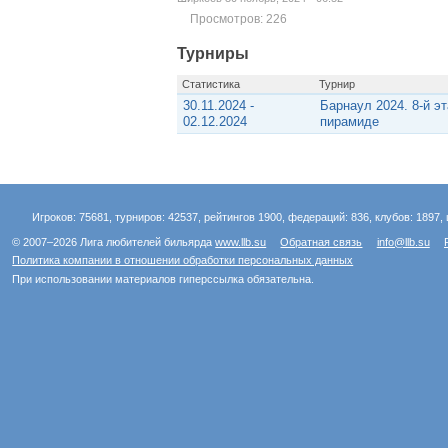
Просмотров: 226
Турниры
Статистика
Турнир
30.11.2024 -
Барнаул 2024. 8-й э
02.12.2024
пирамиде
Игроков: 75681, турниров: 42537, рейтингов 1900, федераций: 836, клубов: 1897, 
© 2007–2026 Лига любителей бильярда
www.llb.su
Обратная связь
info@llb.su
Политика компании в отношении обработки персональных данных
При использовании материалов гиперссылка обязательна.