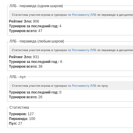
ЛЛБ - пирамида (одним шаром)
Статистика участия игрока в турнирах
по Регламенту ЛЛБ
по пирамиде в дисципли
Рейтинг Эло:
906
Турниров за последний год:
4
Турниров всего:
47
ЛЛБ - пирамида (любым шаром)
Статистика участия игрока в турнирах
по Регламенту ЛЛБ
по пирамиде в дисципли
Рейтинг Эло:
931
Турниров за последний год :
6
Турниров всего:
38
ЛЛБ - пул
Статистика участия игрока в турнирах
по Регламенту ЛЛБ
по пулу.
Турниров за последний год:
0
Турниров всего:
26
Статистика
Турниров:
127
Пирамида:
100
Пул:
27