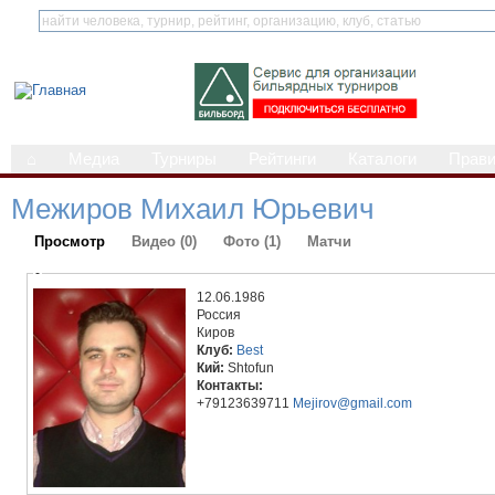
⌂
Медиа
Турниры
Рейтинги
Каталоги
Прав
Межиров Михаил Юрьевич
Просмотр
Видео (0)
Фото (1)
Матчи
-
12.06.1986
Россия
Киров
Клуб:
Best
Кий:
Shtofun
Контакты:
+79123639711
Mejirov@gmail.com