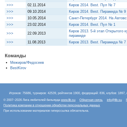
>>>
02.11.2014
Киров 2014. Best. Пул № 7
>>>
09.10.2014
Киров 2014. Best. Пирамида № 
>>>
10.05.2014
Санкт-Петербург 2014. На Автов
>>>
23.02.2014
Киров 2014. Best. Пул № 1
Киров 2013. 5-й этап Открытого 
>>>
22.09.2013
пирамиде
>>>
11.08.2013
Киров 2013. Best. Пирамида № 7
Команды
Межиров/Федосеев
BestKirov
Игроков: 75686, турниров: 42539, рейтингов 1900, федераций: 836, клубов: 1897, 
© 2007–2026 Лига любителей бильярда
www.llb.su
Обратная связь
info@llb.su
Политика компании в отношении обработки персональных данных
При использовании материалов гиперссылка обязательна.