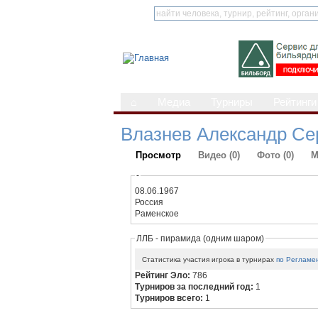
⌂
Медиа
Турниры
Рейтинги
Влазнев Александр Се
Просмотр
Видео (0)
Фото (0)
М
-
08.06.1967
Россия
Раменское
ЛЛБ - пирамида (одним шаром)
Статистика участия игрока в турнирах
по Регламе
Рейтинг Эло:
786
Турниров за последний год:
1
Турниров всего:
1