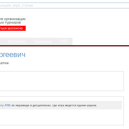
Каталоги
Правила
ЛЛБ
ргеевич
атчи
нту ЛЛБ
по пирамиде в дисциплинах, где игра ведется одним шаром.