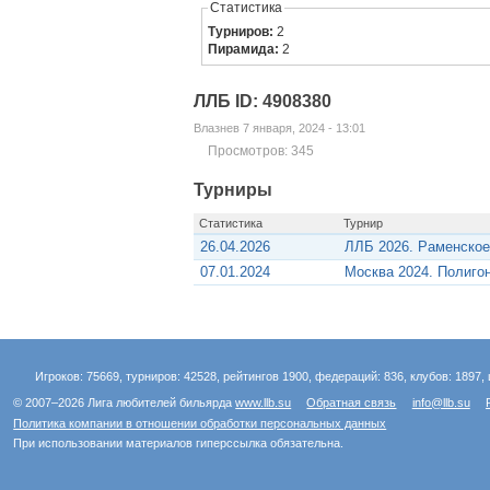
Статистика
Турниров:
2
Пирамида:
2
ЛЛБ ID: 4908380
Влазнев 7 января, 2024 - 13:01
Просмотров: 345
Турниры
Статистика
Турнир
26.04.2026
ЛЛБ 2026. Раменское
07.01.2024
Москва 2024. Полиго
Игроков: 75669, турниров: 42528, рейтингов 1900, федераций: 836, клубов: 1897, 
© 2007–2026 Лига любителей бильярда
www.llb.su
Обратная связь
info@llb.su
Политика компании в отношении обработки персональных данных
При использовании материалов гиперссылка обязательна.