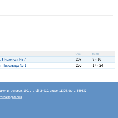
Очки
Место
. Пирамида № 7
207
9 - 16
н. Пирамида № 1
250
17 - 24
школ и тренеров: 199, статей: 24910, видео: 11305, фото: 559537.
Рекламодателям