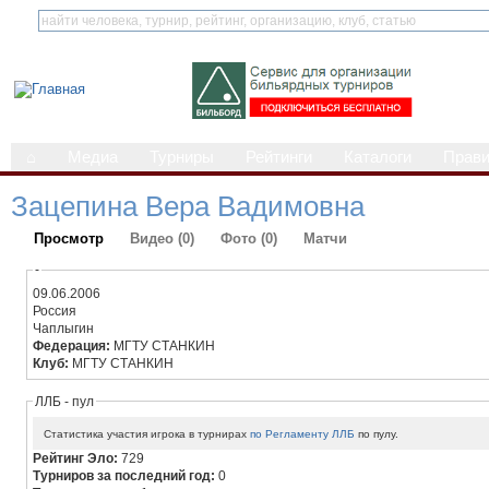
⌂
Медиа
Турниры
Рейтинги
Каталоги
Прав
Зацепина Вера Вадимовна
Просмотр
Видео (0)
Фото (0)
Матчи
-
09.06.2006
Россия
Чаплыгин
Федерация:
МГТУ СТАНКИН
Клуб:
МГТУ СТАНКИН
ЛЛБ - пул
Статистика участия игрока в турнирах
по Регламенту ЛЛБ
по пулу.
Рейтинг Эло:
729
Турниров за последний год:
0