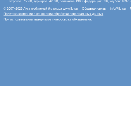
Игроков: 75668, турниров: 42528, рейтингов 1900, федераций: 836, клубов: 1897, 
© 2007–2026 Лига любителей бильярда
www.llb.su
Обратная связь
info@llb.su
Политика компании в отношении обработки персональных данных
При использовании материалов гиперссылка обязательна.