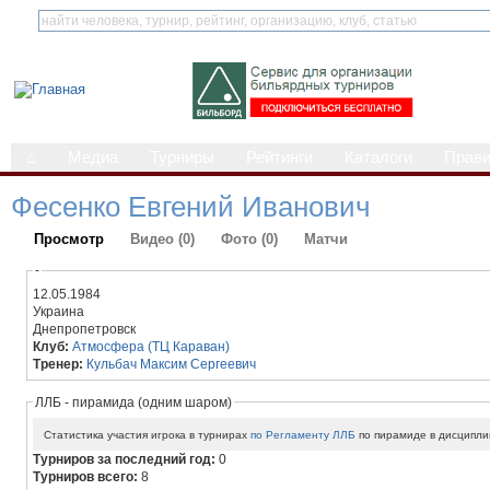
⌂
Медиа
Турниры
Рейтинги
Каталоги
Прав
Фесенко Евгений Иванович
Просмотр
Видео (0)
Фото (0)
Матчи
-
12.05.1984
Украина
Днепропетровск
Клуб:
Атмосфера (ТЦ Караван)
Тренер:
Кульбач Максим Сергеевич
ЛЛБ - пирамида (одним шаром)
Статистика участия игрока в турнирах
по Регламенту ЛЛБ
по пирамиде в дисципли
Турниров за последний год:
0
Турниров всего:
8