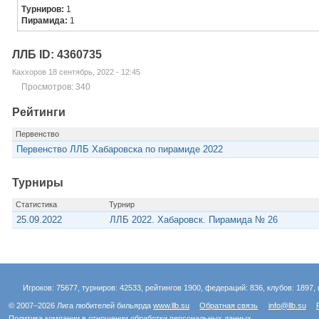
Турниров:
1
Пирамида:
1
ЛЛБ ID: 4360735
Каххоров 18 сентябрь, 2022 - 12:45
Просмотров: 340
Рейтинги
Первенство
Первенство ЛЛБ Хабаровска по пирамиде 2022
Турниры
Статистика
Турнир
25.09.2022
ЛЛБ 2022. Хабаровск. Пирамида № 26
Игроков: 75677, турниров: 42533, рейтингов 1900, федераций: 836, клубов: 1897, 
© 2007–2026 Лига любителей бильярда
www.llb.su
Обратная связь
info@llb.su
Политика компании в отношении обработки персональных данных