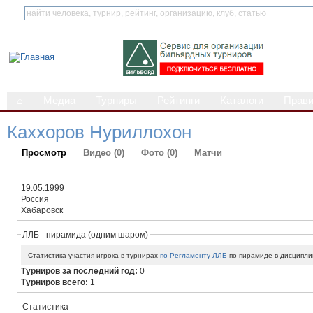
⌂
Медиа
Турниры
Рейтинги
Каталоги
Прав
Каххоров Нуриллохон
Просмотр
Видео (0)
Фото (0)
Матчи
-
19.05.1999
Россия
Хабаровск
ЛЛБ - пирамида (одним шаром)
Статистика участия игрока в турнирах
по Регламенту ЛЛБ
по пирамиде в дисципли
Турниров за последний год:
0
Турниров всего:
1
Статистика