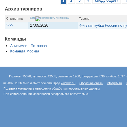
1
2
3
4
следующая ›
п
Архив турниров
Дата
Статистика
Турнир
>>>
17.05.2026
4-й этап кубка России по 
Команды
Анисимов - Потапова
Команда Москва
Игроков: 75678, турниров: 42535, рейтингов 1900, федераций: 836, клубов: 1897, 
© 2007–2026 Лига любителей бильярда
www.llb.su
Обратная связь
info@llb.su
Политика компании в отношении обработки персональных данных
При использовании материалов гиперссылка обязательна.