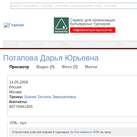
⌂
Медиа
Турниры
Рейтинги
Каталоги
Прав
Потапова Дарья Юрьевна
Просмотр
Видео (0)
Фото (5)
Матчи
-
14.05.2009
Россия
Москва
Тренер:
Львова Татьяна Эмануиловна
Контакты:
89778941405
ЛЛБ - пул
Статистика участия игрока в турнирах
по Регламенту ЛЛБ
по пулу.