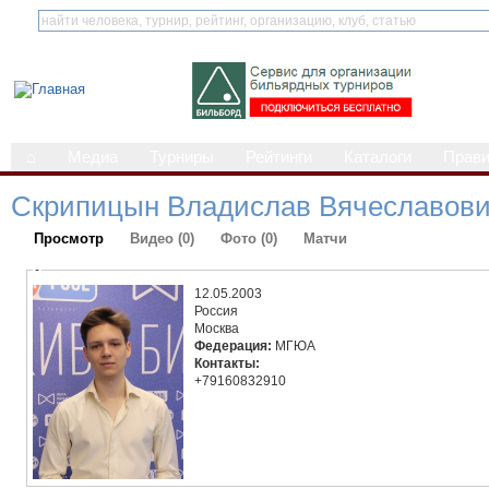
⌂
Медиа
Турниры
Рейтинги
Каталоги
Прав
Скрипицын Владислав Вячеславов
Просмотр
Видео (0)
Фото (0)
Матчи
-
12.05.2003
Россия
Москва
Федерация:
МГЮА
Контакты:
+79160832910