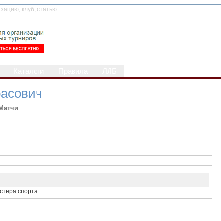
Каталоги
Правила
ЛЛБ
расович
Матчи
астера спорта