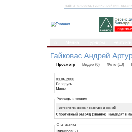
⌂
Медиа
Турниры
Рейтинги
Гайковас Андрей Арту
Просмотр
Видео (0)
Фото (13)
-
03.06.2008
Беларусь
Минск
Разряды и звания
История присвоения разрядов и званий
Спортивный разряд (звание):
кандидат в м
Статистика
Турниров:
21