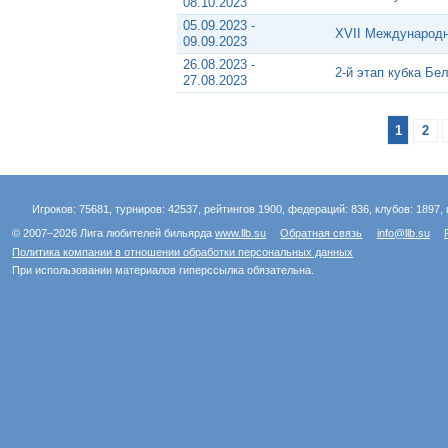
08.10.2023
05.09.2023 -
XVII Международн
09.09.2023
26.08.2023 -
2-й этап кубка Бе
27.08.2023
1
2
Игроков: 75681, турниров: 42537, рейтингов 1900, федераций: 836, клубов: 1897, 
© 2007–2026 Лига любителей бильярда
www.llb.su
Обратная связь
info@llb.su
Политика компании в отношении обработки персональных данных
При использовании материалов гиперссылка обязательна.