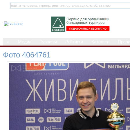
⌂
Медиа
Турниры
Рейтинги
Каталоги
Прав
Фото 4064761