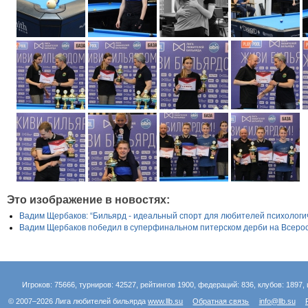
Это изображение в новостях:
Вадим Щербаков: “Бильярд - идеальный спорт для любителей психологич
Вадим Щербаков победил в суперфинальном питерском дерби на Всерос
Игроков: 75666, турниров: 42527, рейтингов 1900, федераций: 836, клубов: 1897, 
© 2007–2026 Лига любителей бильярда
www.llb.su
Обратная связь
info@llb.su