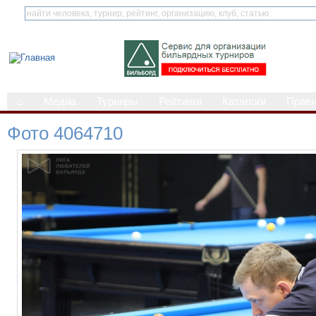
⌂
Медиа
Турниры
Рейтинги
Каталоги
Прав
Фото 4064710