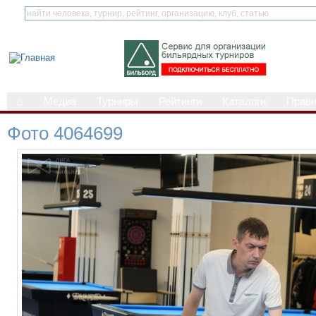
⌂
Медиа
Турниры
Рейтинги
Каталоги
Прав
Фото 4064699